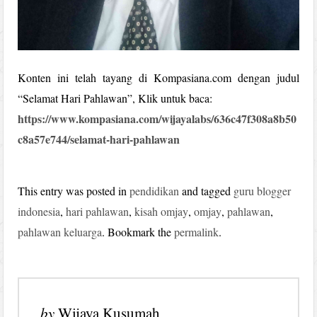
Konten ini telah tayang di Kompasiana.com dengan judul
“Selamat Hari Pahlawan”, Klik untuk baca:
https://www.kompasiana.com/wijayalabs/636c47f308a8b50
c8a57e744/selamat-hari-pahlawan
This entry was posted in
pendidikan
and tagged
guru blogger
indonesia
,
hari pahlawan
,
kisah omjay
,
omjay
,
pahlawan
,
pahlawan keluarga
. Bookmark the
permalink
.
by
Wijaya Kusumah