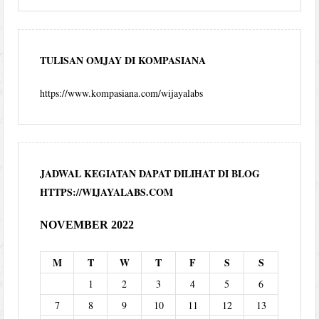
TULISAN OMJAY DI KOMPASIANA
https://www.kompasiana.com/wijayalabs
JADWAL KEGIATAN DAPAT DILIHAT DI BLOG
HTTPS://WIJAYALABS.COM
NOVEMBER 2022
M
T
W
T
F
S
S
1
2
3
4
5
6
7
8
9
10
11
12
13