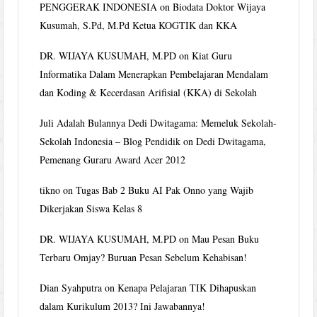
PENGGERAK INDONESIA
on
Biodata Doktor Wijaya
Kusumah, S.Pd, M.Pd Ketua KOGTIK dan KKA
DR. WIJAYA KUSUMAH, M.PD
on
Kiat Guru
Informatika Dalam Menerapkan Pembelajaran Mendalam
dan Koding & Kecerdasan Arifisial (KKA) di Sekolah
Juli Adalah Bulannya Dedi Dwitagama: Memeluk Sekolah-
Sekolah Indonesia – Blog Pendidik
on
Dedi Dwitagama,
Pemenang Guraru Award Acer 2012
tikno
on
Tugas Bab 2 Buku AI Pak Onno yang Wajib
Dikerjakan Siswa Kelas 8
DR. WIJAYA KUSUMAH, M.PD
on
Mau Pesan Buku
Terbaru Omjay? Buruan Pesan Sebelum Kehabisan!
Dian Syahputra
on
Kenapa Pelajaran TIK Dihapuskan
dalam Kurikulum 2013? Ini Jawabannya!