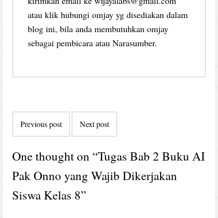
kirimkan email ke wijayalabs@gmail.com
atau klik hubungi omjay yg disediakan dalam
blog ini, bila anda membutuhkan omjay
sebagai pembicara atau Narasumber.
Post
Previous post
Next post
navigation
One thought on “
Tugas Bab 2 Buku AI
Pak Onno yang Wajib Dikerjakan
Siswa Kelas 8
”