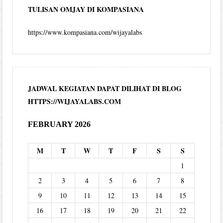
TULISAN OMJAY DI KOMPASIANA
https://www.kompasiana.com/wijayalabs
JADWAL KEGIATAN DAPAT DILIHAT DI BLOG
HTTPS://WIJAYALABS.COM
FEBRUARY 2026
M
T
W
T
F
S
S
1
2
3
4
5
6
7
8
9
10
11
12
13
14
15
16
17
18
19
20
21
22