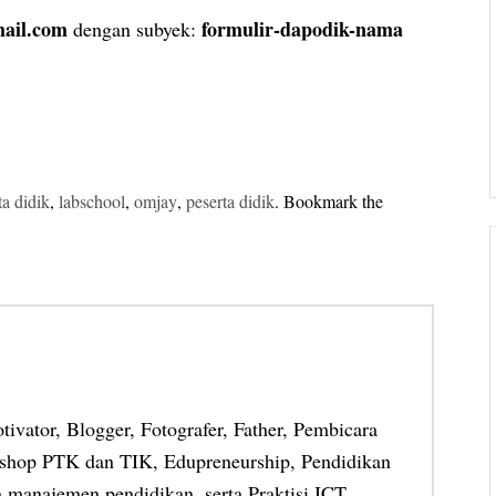
ail.com
formulir-dapodik-nama
dengan subyek:
ta didik
,
labschool
,
omjay
,
peserta didik
. Bookmark the
otivator, Blogger, Fotografer, Father, Pembicara
shop PTK dan TIK, Edupreneurship, Pendidikan
 manajemen pendidikan, serta Praktisi ICT.