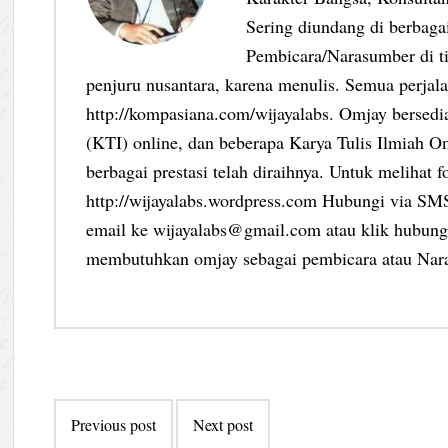
Sering diundang di berbag
Pembicara/Narasumber di ti
penjuru nusantara, karena menulis. Semua perjalan
http://kompasiana.com/wijayalabs. Omjay bersed
(KTI) online, dan beberapa Karya Tulis Ilmiah Om
berbagai prestasi telah diraihnya. Untuk melihat f
http://wijayalabs.wordpress.com Hubungi via S
email ke wijayalabs@gmail.com atau klik hubungi
membutuhkan omjay sebagai pembicara atau Nar
Post
Previous post
Next post
navigation