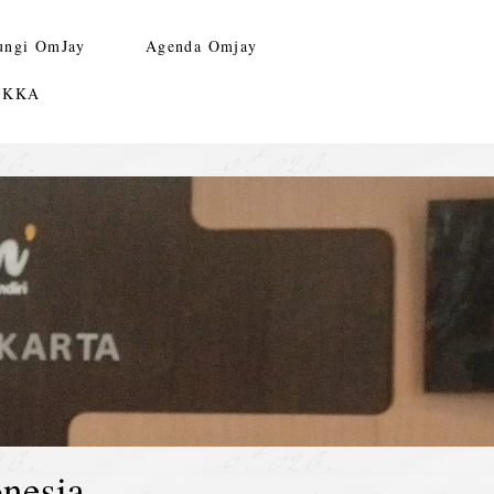
ungi OmJay
Agenda Omjay
n KKA
nesia