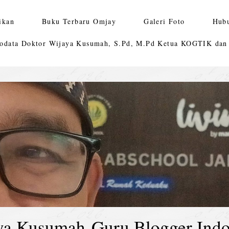
ikan
Buku Terbaru Omjay
Galeri Foto
Hub
odata Doktor Wijaya Kusumah, S.Pd, M.Pd Ketua KOGTIK da
ya Kusumah-Guru Blogger Indo