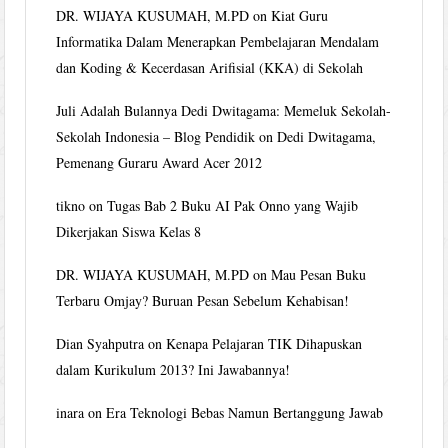
DR. WIJAYA KUSUMAH, M.PD
on
Kiat Guru
Informatika Dalam Menerapkan Pembelajaran Mendalam
dan Koding & Kecerdasan Arifisial (KKA) di Sekolah
Juli Adalah Bulannya Dedi Dwitagama: Memeluk Sekolah-
Sekolah Indonesia – Blog Pendidik
on
Dedi Dwitagama,
Pemenang Guraru Award Acer 2012
tikno
on
Tugas Bab 2 Buku AI Pak Onno yang Wajib
Dikerjakan Siswa Kelas 8
DR. WIJAYA KUSUMAH, M.PD
on
Mau Pesan Buku
Terbaru Omjay? Buruan Pesan Sebelum Kehabisan!
Dian Syahputra
on
Kenapa Pelajaran TIK Dihapuskan
dalam Kurikulum 2013? Ini Jawabannya!
inara
on
Era Teknologi Bebas Namun Bertanggung Jawab