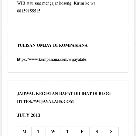
WIB atau saat mengajar kosong. Kirim ke wa
08159155515
TULISAN OMJAY DI KOMPASIANA
https://www.kompasiana.com/wijayalabs
JADWAL KEGIATAN DAPAT DILIHAT DI BLOG
HTTPS://WIJAYALABS.COM
JULY 2013
M
T
W
T
F
S
S