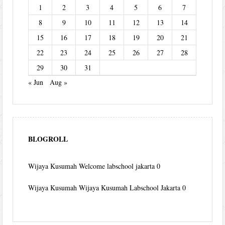
1
2
3
4
5
6
7
8
9
10
11
12
13
14
15
16
17
18
19
20
21
22
23
24
25
26
27
28
29
30
31
« Jun
Aug »
BLOGROLL
Wijaya Kusumah
Welcome labschool jakarta 0
Wijaya Kusumah
Wijaya Kusumah Labschool Jakarta 0