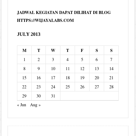
JADWAL KEGIATAN DAPAT DILIHAT DI BLOG
HTTPS://WIJAYALABS.COM
JULY 2013
M
T
W
T
F
S
S
1
2
3
4
5
6
7
8
9
10
11
12
13
14
15
16
17
18
19
20
21
22
23
24
25
26
27
28
29
30
31
« Jun
Aug »