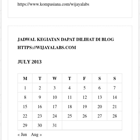
https://www.kompasiana.com/wijayalabs
JADWAL KEGIATAN DAPAT DILIHAT DI BLOG
HTTPS://WIJAYALABS.COM
JULY 2013
M
T
W
T
F
S
S
1
2
3
4
5
6
7
8
9
10
11
12
13
14
15
16
17
18
19
20
21
22
23
24
25
26
27
28
29
30
31
« Jun
Aug »