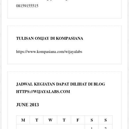
08159155515
TULISAN OMJAY DI KOMPASIANA
https://www.kompasiana.com/wijayalabs
JADWAL KEGIATAN DAPAT DILIHAT DI BLOG
HTTPS://WIJAYALABS.COM
JUNE 2013
M
T
W
T
F
S
S
1
2