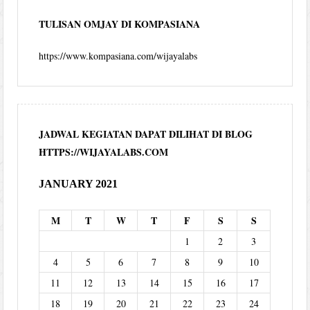
TULISAN OMJAY DI KOMPASIANA
https://www.kompasiana.com/wijayalabs
JADWAL KEGIATAN DAPAT DILIHAT DI BLOG
HTTPS://WIJAYALABS.COM
JANUARY 2021
M
T
W
T
F
S
S
1
2
3
4
5
6
7
8
9
10
11
12
13
14
15
16
17
18
19
20
21
22
23
24