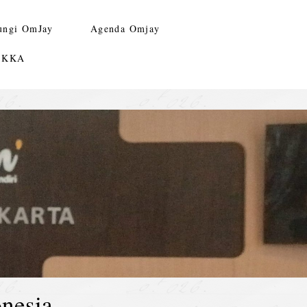
ungi OmJay
Agenda Omjay
n KKA
nesia