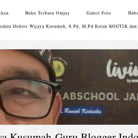
ikan
Buku Terbaru Omjay
Galeri Foto
Hub
odata Doktor Wijaya Kusumah, S.Pd, M.Pd Ketua KOGTIK da
ya Kusumah-Guru Blogger Indo