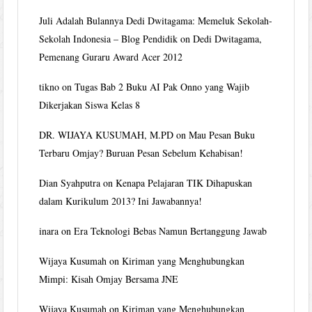
Juli Adalah Bulannya Dedi Dwitagama: Memeluk Sekolah-
Sekolah Indonesia – Blog Pendidik
on
Dedi Dwitagama,
Pemenang Guraru Award Acer 2012
tikno
on
Tugas Bab 2 Buku AI Pak Onno yang Wajib
Dikerjakan Siswa Kelas 8
DR. WIJAYA KUSUMAH, M.PD
on
Mau Pesan Buku
Terbaru Omjay? Buruan Pesan Sebelum Kehabisan!
Dian Syahputra
on
Kenapa Pelajaran TIK Dihapuskan
dalam Kurikulum 2013? Ini Jawabannya!
inara
on
Era Teknologi Bebas Namun Bertanggung Jawab
Wijaya Kusumah
on
Kiriman yang Menghubungkan
Mimpi: Kisah Omjay Bersama JNE
Wijaya Kusumah
on
Kiriman yang Menghubungkan