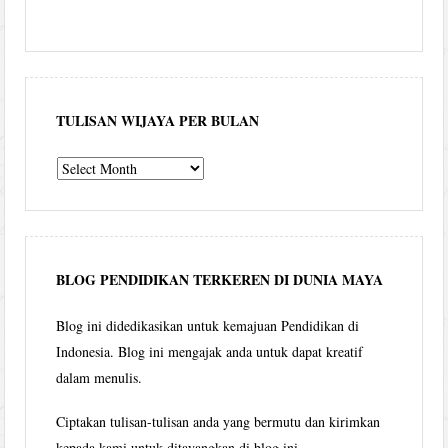
TULISAN WIJAYA PER BULAN
Tulisan
Wijaya
per
bulan
BLOG PENDIDIKAN TERKEREN DI DUNIA MAYA
Blog ini didedikasikan untuk kemajuan Pendidikan di
Indonesia. Blog ini mengajak anda untuk dapat kreatif
dalam menulis.
Ciptakan tulisan-tulisan anda yang bermutu dan kirimkan
kepada kami untuk ditayangkan di blog ini.