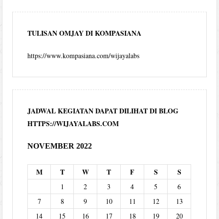
TULISAN OMJAY DI KOMPASIANA
https://www.kompasiana.com/wijayalabs
JADWAL KEGIATAN DAPAT DILIHAT DI BLOG
HTTPS://WIJAYALABS.COM
NOVEMBER 2022
M
T
W
T
F
S
S
1
2
3
4
5
6
7
8
9
10
11
12
13
14
15
16
17
18
19
20