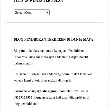
TULISAN WIJAYA PER BULAN
Tulisan
Wijaya
per
bulan
BLOG PENDIDIKAN TERKEREN DI DUNIA MAYA
Blog ini didedikasikan untuk kemajuan Pendidikan di
Indonesia. Blog ini mengajak anda untuk dapat kreatif
dalam menulis.
Ciptakan tulisan-tulisan anda yang bermutu dan kirimkan
kepada kami untuk ditayangkan di blog ini.
wijayalabs@gmail.com
Kirimkan ke
atau sms wa ke
08159155515
. Dengan senang hati akan ditampilkan di
blog pendidikan ini.