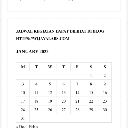
JADWAL KEGIATAN DAPAT DILIHAT DI BLOG
HTTPS://WIJAYALABS.COM
JANUARY 2022
M
T
W
T
F
S
S
1
2
3
4
5
6
7
8
9
10
11
12
13
14
15
16
17
18
19
20
21
22
23
24
25
26
27
28
29
30
31
« Dec
Feb »