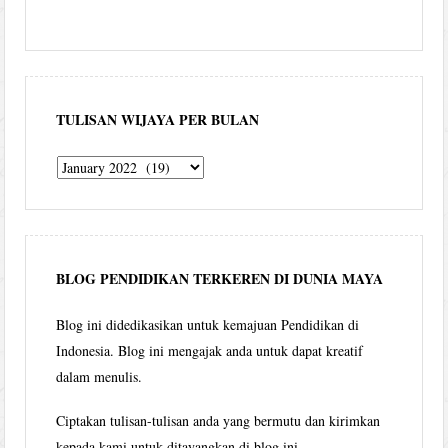
TULISAN WIJAYA PER BULAN
Tulisan
Wijaya
per
bulan
BLOG PENDIDIKAN TERKEREN DI DUNIA MAYA
Blog ini didedikasikan untuk kemajuan Pendidikan di
Indonesia. Blog ini mengajak anda untuk dapat kreatif
dalam menulis.
Ciptakan tulisan-tulisan anda yang bermutu dan kirimkan
kepada kami untuk ditayangkan di blog ini.