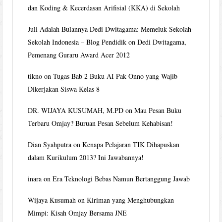
dan Koding & Kecerdasan Arifisial (KKA) di Sekolah
Juli Adalah Bulannya Dedi Dwitagama: Memeluk Sekolah-
Sekolah Indonesia – Blog Pendidik
on
Dedi Dwitagama,
Pemenang Guraru Award Acer 2012
tikno
on
Tugas Bab 2 Buku AI Pak Onno yang Wajib
Dikerjakan Siswa Kelas 8
DR. WIJAYA KUSUMAH, M.PD
on
Mau Pesan Buku
Terbaru Omjay? Buruan Pesan Sebelum Kehabisan!
Dian Syahputra
on
Kenapa Pelajaran TIK Dihapuskan
dalam Kurikulum 2013? Ini Jawabannya!
inara
on
Era Teknologi Bebas Namun Bertanggung Jawab
Wijaya Kusumah
on
Kiriman yang Menghubungkan
Mimpi: Kisah Omjay Bersama JNE