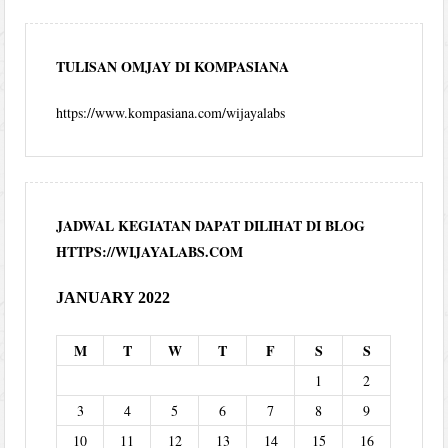
TULISAN OMJAY DI KOMPASIANA
https://www.kompasiana.com/wijayalabs
JADWAL KEGIATAN DAPAT DILIHAT DI BLOG
HTTPS://WIJAYALABS.COM
JANUARY 2022
M
T
W
T
F
S
S
1
2
3
4
5
6
7
8
9
10
11
12
13
14
15
16