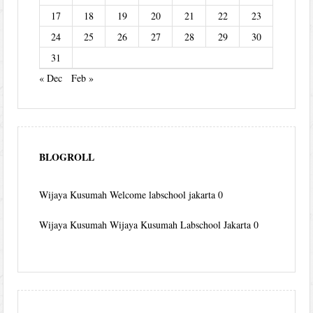
17
18
19
20
21
22
23
24
25
26
27
28
29
30
31
« Dec
Feb »
BLOGROLL
Wijaya Kusumah
Welcome labschool jakarta 0
Wijaya Kusumah
Wijaya Kusumah Labschool Jakarta 0