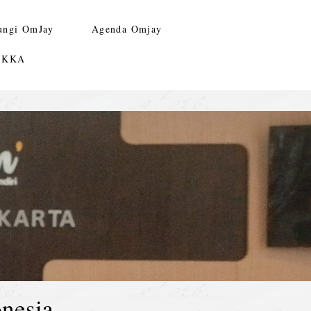
ungi OmJay
Agenda Omjay
n KKA
nesia