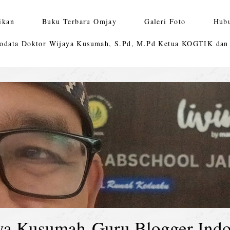
ikan
Buku Terbaru Omjay
Galeri Foto
Hub
odata Doktor Wijaya Kusumah, S.Pd, M.Pd Ketua KOGTIK da
ya Kusumah-Guru Blogger Indo