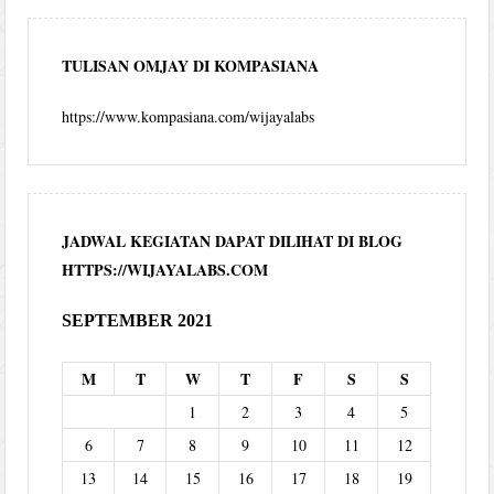
TULISAN OMJAY DI KOMPASIANA
https://www.kompasiana.com/wijayalabs
JADWAL KEGIATAN DAPAT DILIHAT DI BLOG
HTTPS://WIJAYALABS.COM
SEPTEMBER 2021
M
T
W
T
F
S
S
1
2
3
4
5
6
7
8
9
10
11
12
13
14
15
16
17
18
19