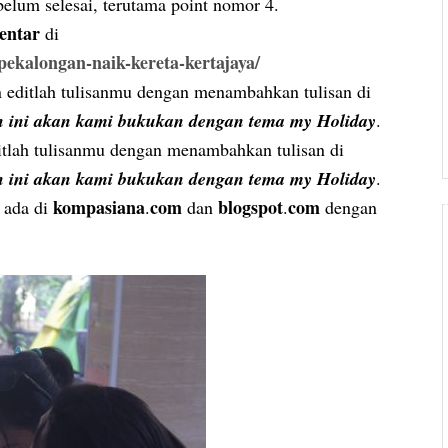
belum selesai, terutama point nomor 4.
entar
di
-pekalongan-naik-kereta-kertajaya/
n editlah tulisanmu dengan menambahkan tulisan di
n ini akan kami bukukan dengan tema my Holiday
.
ditlah tulisanmu dengan menambahkan tulisan di
n ini akan kami bukukan dengan tema my Holiday
.
kompasiana
com
blogspot
com
g ada di
.
dan
.
dengan