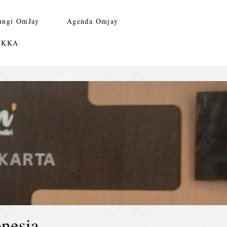
ungi OmJay
Agenda Omjay
n KKA
nesia