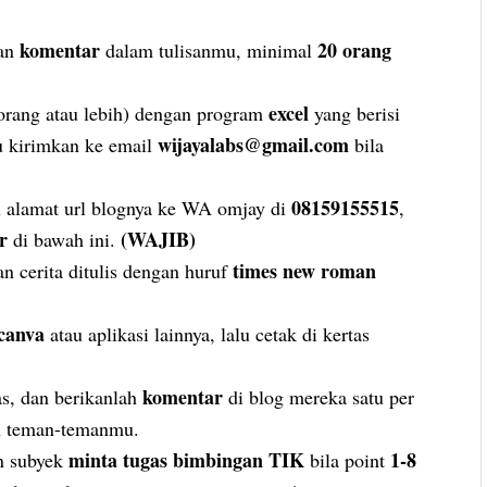
komentar
2
0 orang
kan
dalam tulisanmu, minimal
excel
orang atau lebih) dengan program
yang berisi
wijayalabs@gmail.com
u kirimkan ke email
bila
08159155515
an alamat url blognya ke WA omjay di
,
r
(WAJIB)
di bawah ini.
times new roman
n cerita ditulis dengan huruf
canva
atau aplikasi lainnya, lalu cetak di kertas
komentar
as, dan berikanlah
di blog mereka satu per
n teman-temanmu.
minta tugas bimbingan TIK
1-8
n subyek
bila point