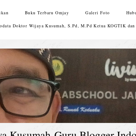
ikan
Buku Terbaru Omjay
Galeri Foto
Hub
odata Doktor Wijaya Kusumah, S.Pd, M.Pd Ketua KOGTIK da
ya Kusumah-Guru Blogger Indo