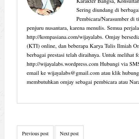
Karakter Bangsa, Konsultan
Sering diundang di berbag
Pembicara/Narasumber di ti
penjuru nusantara, karena menulis. Semua perjalan
http://kompasiana.com/wijayalabs. Omjay bersed
(KTI) online, dan beberapa Karya Tulis Ilmiah Om
berbagai prestasi telah diraihnya. Untuk melihat f
http://wijayalabs.wordpress.com Hubungi via S
email ke wijayalabs@gmail.com atau klik hubungi
membutuhkan omjay sebagai pembicara atau Nar
Post
Previous post
Next post
navigation