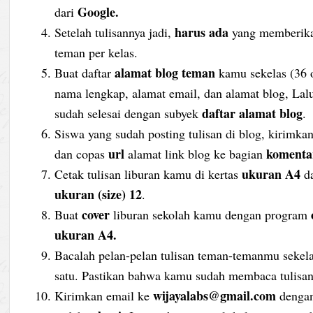
Google.
dari
harus ada
Setelah tulisannya jadi,
yang memberi
teman per kelas.
alamat blog teman
Buat daftar
kamu sekelas (36 
nama lengkap, alamat email, dan alamat blog, Lal
daftar alamat blog
sudah selesai dengan subyek
.
Siswa yang sudah posting tulisan di blog, kirimk
url
komenta
dan copas
alamat link blog ke bagian
ukuran A4
Cetak tulisan liburan kamu di kertas
da
ukuran (size) 12
.
cover
Buat
liburan sekolah kamu dengan program
ukuran A4.
Bacalah pelan-pelan tulisan teman-temanmu sekel
satu. Pastikan bahwa kamu sudah membaca tulisa
wijayalabs@gmail.com
Kirimkan email ke
denga