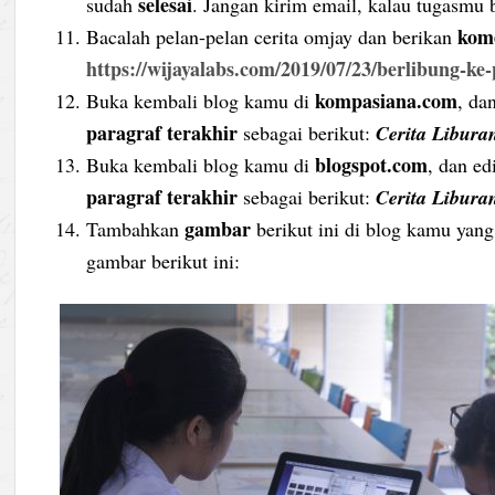
selesai
sudah
. Jangan kirim email, kalau tugasmu 
kom
Bacalah pelan-pelan cerita omjay dan berikan
https://wijayalabs.com/2019/07/23/berlibung-ke
kompasiana.com
Buka kembali blog kamu di
, da
paragraf terakhir
sebagai berikut:
Cerita Libura
blogspot
.com
Buka kembali blog kamu di
, dan e
paragraf terakhir
sebagai berikut:
Cerita Libura
gambar
Tambahkan
berikut ini di blog kamu yan
gambar berikut ini: