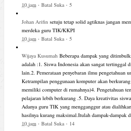
10 jam
·
Batal Suka
·
5
Johan Arifin
setuju tetap solid agtiknas jangan mem
merdeka guru TIK/KKPI
10 jam
·
Batal Suka
·
5
Wijaya Kusumah
Beberapa dampak yang ditimbulka
adalah :1. Siswa Indonesia akan sangat tertinggal 
lain.2. Pemerataan penyebaran ilmu pengetahuan un
Ketrampilan penggunaan komputer akan berkurang (t
memiliki computer di rumahnya)4. Pengetahuan ten
pelajaran lebih berkurang .5. Daya kreativitas sisw
Adanya guru TIK yang mengganggur atau dialihkan 
hasilnya kurang maksimal.Itulah dampak-dampak da
10 jam
·
Batal Suka
·
14