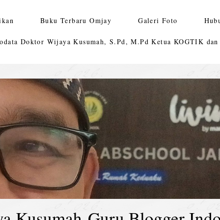
ikan
Buku Terbaru Omjay
Galeri Foto
Hub
odata Doktor Wijaya Kusumah, S.Pd, M.Pd Ketua KOGTIK da
ya Kusumah-Guru Blogger Indo