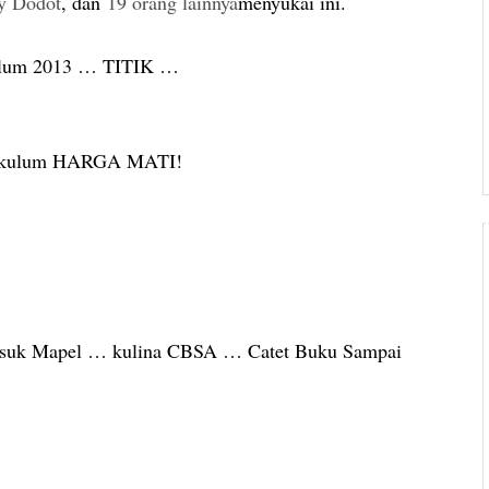
y Dodot
, dan
19 orang lainnya
menyukai ini.
ulum 2013 … TITIK …
rikulum HARGA MATI!
asuk Mapel … kulina CBSA … Catet Buku Sampai