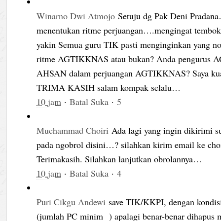
Winarno Dwi Atmojo
Setuju dg Pak Deni Prada
menentukan ritme perjuangan….mengingat tembok be
yakin Semua guru TIK pasti menginginkan yang n
ritme AGTIKKNAS atau bukan? Anda pengurus A
AHSAN dalam perjuangan AGTIKKNAS? Saya kuati
TRIMA KASIH salam kompak selalu…
10 jam
·
Batal Suka
·
5
Muchammad Choiri
Ada lagi yang ingin dikirimi
pada ngobrol disini…? silahkan kirim email ke c
Terimakasih. Silahkan lanjutkan obrolannya…
10 jam
·
Batal Suka
·
4
Puri Cikgu Andewi
save TIK/KKPI, dengan kondisi
(jumlah PC minim ) apalagi benar-benar dihapus