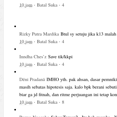
10 jam
·
Batal Suka
·
4
Rizky Putra Mardika
Btul sy setuju jika k13 malah 
10 jam
·
Batal Suka
·
4
Inndha Ches’z
Save tik/kkpi
10 jam
·
Batal Suka
·
4
Dëni Pradanä
IMHO yth. pak ahsan, dasar pemnikira
masih sebatas hipotesis saja. kalo bpk berani sebuti
biar ga jd fitnah, dan ritme perjuangan ini tetap k
10 jam
·
Batal Suka
·
8
Purwo Nugroho
Sabar Teman2.. Itu hak mereka.. Ya