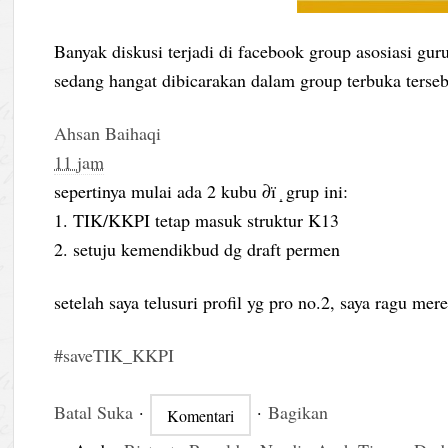
Banyak diskusi terjadi di facebook group asosiasi guru
sedang hangat dibicarakan dalam group terbuka terseb
Ahsan Baihaqi
11 jam
sepertinya mulai ada 2 kubu ∂ï ̝ grup ini:
1. TIK/KKPI tetap masuk struktur K13
2. setuju kemendikbud dg draft permen
setelah saya telusuri profil yg pro no.2, saya ragu m
‪#‎saveTIK_KKPI‬
Batal Suka
·
·
Bagikan