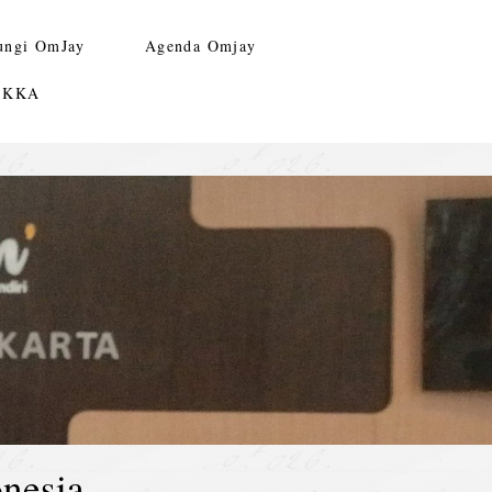
ungi OmJay
Agenda Omjay
n KKA
nesia