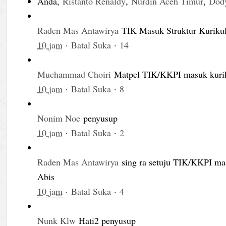
Anda,
Ristanto Renaldy
,
Nurdin Aceh Timur
,
Dod
Raden Mas Antawirya
TIK Masuk Struktur Kurik
10 jam
·
Batal Suka
·
14
Muchammad Choiri
Matpel TIK/KKPI masuk ku
10 jam
·
Batal Suka
·
8
Nonim Noe
penyusup
10 jam
·
Batal Suka
·
2
Raden Mas Antawirya
sing ra setuju TIK/KKPI m
Abis
10 jam
·
Batal Suka
·
4
Nunk Klw
Hati2 penyusup