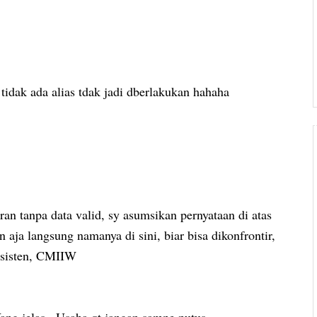
tidak ada alias tdak jadi dberlakukan hahaha
n tanpa data valid, sy asumsikan pernyataan di atas
n aja langsung namanya di sini, biar bisa dikonfrontir,
onsisten, CMIIW
ng jelas.. Usaha qt jangan sampe putus..