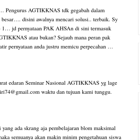
na… Pengurus AGTIKKNAS tdk gegabah dalam
sar…. disini awalnya mencari solusi.. terbaik. Sy
o 1… jd pernyataan PAK AHSAn di sini termasuk
GTIKKNAS atau bukan? Sejauh mana peran pak
r pernyataan anda justru memicu perpecahan …
 surat edaran Seminar Nasional AGTIKKNAS yg lage
hoiri74@gmail.com waktu dan tujuan kami tunggu.
 yang ada skrang aja pembelajaran blom maksimal
 maka semuanya akan makin minim pengetahuan siswa