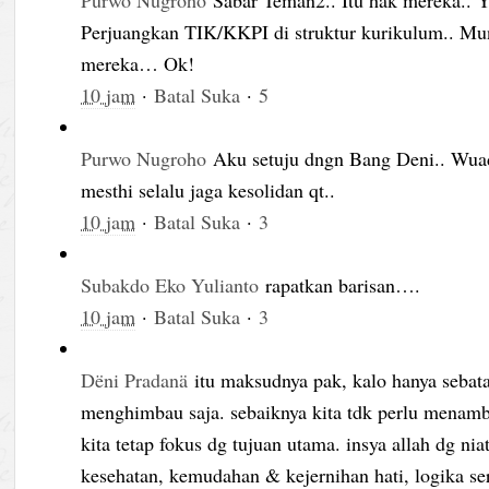
Perjuangkan TIK/KKPI di struktur kurikulum.. Mu
mereka… Ok!
10 jam
·
Batal Suka
·
5
Purwo Nugroho
Aku setuju dngn Bang Deni.. Wuadh
mesthi selalu jaga kesolidan qt..
10 jam
·
Batal Suka
·
3
Subakdo Eko Yulianto
rapatkan barisan….
10 jam
·
Batal Suka
·
3
Dëni Pradanä
itu maksudnya pak, kalo hanya sebatas
menghimbau saja. sebaiknya kita tdk perlu menamb
kita tetap fokus dg tujuan utama. insya allah dg ni
kesehatan, kemudahan & kejernihan hati, logika ser