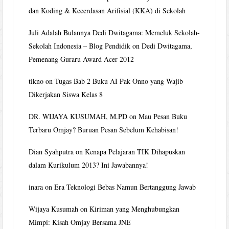
dan Koding & Kecerdasan Arifisial (KKA) di Sekolah
Juli Adalah Bulannya Dedi Dwitagama: Memeluk Sekolah-
Sekolah Indonesia – Blog Pendidik
on
Dedi Dwitagama,
Pemenang Guraru Award Acer 2012
tikno
on
Tugas Bab 2 Buku AI Pak Onno yang Wajib
Dikerjakan Siswa Kelas 8
DR. WIJAYA KUSUMAH, M.PD
on
Mau Pesan Buku
Terbaru Omjay? Buruan Pesan Sebelum Kehabisan!
Dian Syahputra
on
Kenapa Pelajaran TIK Dihapuskan
dalam Kurikulum 2013? Ini Jawabannya!
inara
on
Era Teknologi Bebas Namun Bertanggung Jawab
Wijaya Kusumah
on
Kiriman yang Menghubungkan
Mimpi: Kisah Omjay Bersama JNE