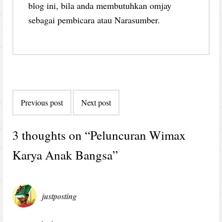
blog ini, bila anda membutuhkan omjay
sebagai pembicara atau Narasumber.
Post
Previous post
Next post
navigation
3 thoughts on “
Peluncuran Wimax
Karya Anak Bangsa
”
justposting