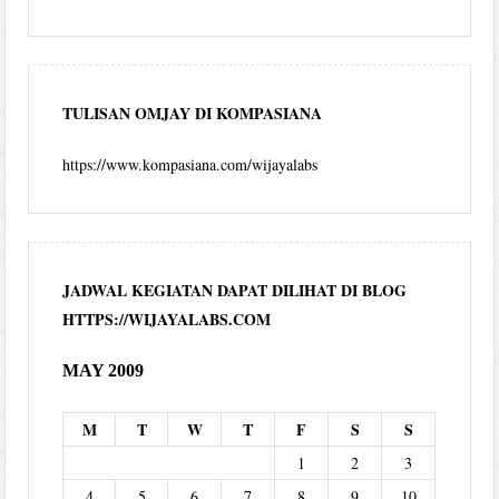
TULISAN OMJAY DI KOMPASIANA
https://www.kompasiana.com/wijayalabs
JADWAL KEGIATAN DAPAT DILIHAT DI BLOG
HTTPS://WIJAYALABS.COM
MAY 2009
M
T
W
T
F
S
S
1
2
3
4
5
6
7
8
9
10