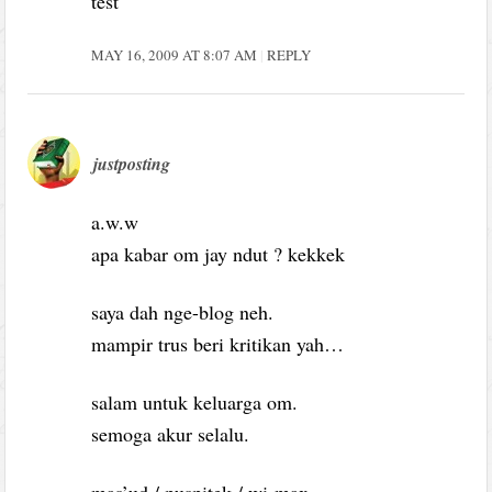
test
MAY 16, 2009 AT 8:07 AM
REPLY
justposting
a.w.w
apa kabar om jay ndut ? kekkek
saya dah nge-blog neh.
mampir trus beri kritikan yah…
salam untuk keluarga om.
semoga akur selalu.
mas’ud / puspitek / wi-max