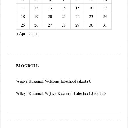
11
12
13
14
15
16
17
18
19
20
21
22
23
24
25
26
27
28
29
30
31
« Apr
Jun »
BLOGROLL
Wijaya Kusumah
Welcome labschool jakarta 0
Wijaya Kusumah
Wijaya Kusumah Labschool Jakarta 0