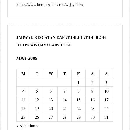
https://www.kompasiana.com/wijayalabs
JADWAL KEGIATAN DAPAT DILIHAT DI BLOG
HTTPS://WIJAYALABS.COM
MAY 2009
M
T
W
T
F
S
S
1
2
3
4
5
6
7
8
9
10
11
12
13
14
15
16
17
18
19
20
21
22
23
24
25
26
27
28
29
30
31
« Apr
Jun »