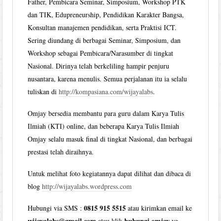
Father, Pembicara Seminar, Simposium, Workshop PTK
dan TIK, Edupreneurship, Pendidikan Karakter Bangsa,
Konsultan manajemen pendidikan, serta Praktisi ICT.
Sering diundang di berbagai Seminar, Simposium, dan
Workshop sebagai Pembicara/Narasumber di tingkat
Nasional. Dirinya telah berkeliling hampir penjuru
nusantara, karena menulis. Semua perjalanan itu ia selalu
tuliskan di
http://kompasiana.com/wijayalabs
.
Omjay bersedia membantu para guru dalam Karya Tulis
Ilmiah (KTI) online, dan beberapa Karya Tulis Ilmiah
Omjay selalu masuk final di tingkat Nasional, dan berbagai
prestasi telah diraihnya.
Untuk melihat foto kegiatannya dapat dilihat dan dibaca di
blog
http://wijayalabs.wordpress.com
0815 915 5515
Hubungi via SMS :
atau kirimkan email ke
wijayalabs@gmail.com
hubungi omjay
atau klik
yg