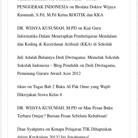
PENGGERAK INDONESIA
on
Biodata Doktor Wijaya
Kusumah, S.Pd, M.Pd Ketua KOGTIK dan KKA
DR. WIJAYA KUSUMAH, M.PD
on
Kiat Guru
Informatika Dalam Menerapkan Pembelajaran Mendalam
dan Koding & Kecerdasan Arifisial (KKA) di Sekolah
Juli Adalah Bulannya Dedi Dwitagama: Memeluk Sekolah-
Sekolah Indonesia – Blog Pendidik
on
Dedi Dwitagama,
Pemenang Guraru Award Acer 2012
tikno
on
Tugas Bab 2 Buku AI Pak Onno yang Wajib
Dikerjakan Siswa Kelas 8
DR. WIJAYA KUSUMAH, M.PD
on
Mau Pesan Buku
Terbaru Omjay? Buruan Pesan Sebelum Kehabisan!
Dian Syahputra
on
Kenapa Pelajaran TIK Dihapuskan
dalam Kurikulum 2013? Ini Jawabannya!