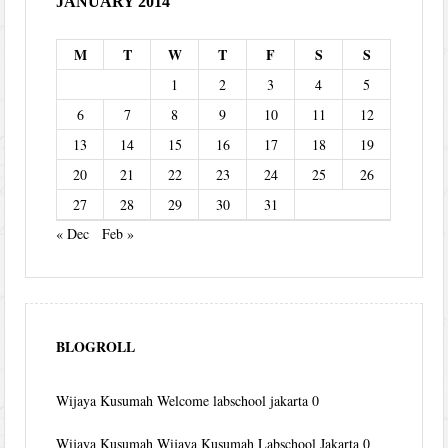
JANUARY 2014
M
T
W
T
F
S
S
1
2
3
4
5
6
7
8
9
10
11
12
13
14
15
16
17
18
19
20
21
22
23
24
25
26
27
28
29
30
31
« Dec
Feb »
BLOGROLL
Wijaya Kusumah
Welcome labschool jakarta 0
Wijaya Kusumah
Wijaya Kusumah Labschool Jakarta 0