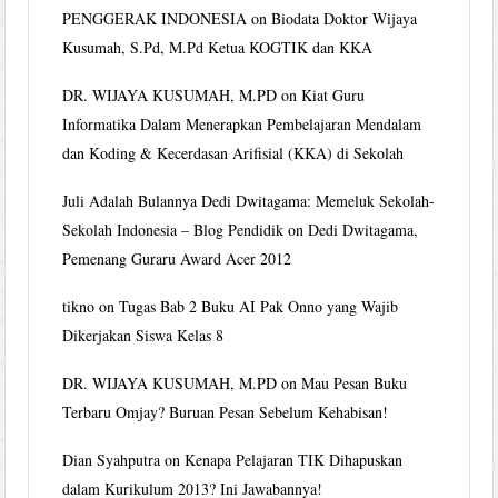
PENGGERAK INDONESIA
on
Biodata Doktor Wijaya
Kusumah, S.Pd, M.Pd Ketua KOGTIK dan KKA
DR. WIJAYA KUSUMAH, M.PD
on
Kiat Guru
Informatika Dalam Menerapkan Pembelajaran Mendalam
dan Koding & Kecerdasan Arifisial (KKA) di Sekolah
Juli Adalah Bulannya Dedi Dwitagama: Memeluk Sekolah-
Sekolah Indonesia – Blog Pendidik
on
Dedi Dwitagama,
Pemenang Guraru Award Acer 2012
tikno
on
Tugas Bab 2 Buku AI Pak Onno yang Wajib
Dikerjakan Siswa Kelas 8
DR. WIJAYA KUSUMAH, M.PD
on
Mau Pesan Buku
Terbaru Omjay? Buruan Pesan Sebelum Kehabisan!
Dian Syahputra
on
Kenapa Pelajaran TIK Dihapuskan
dalam Kurikulum 2013? Ini Jawabannya!