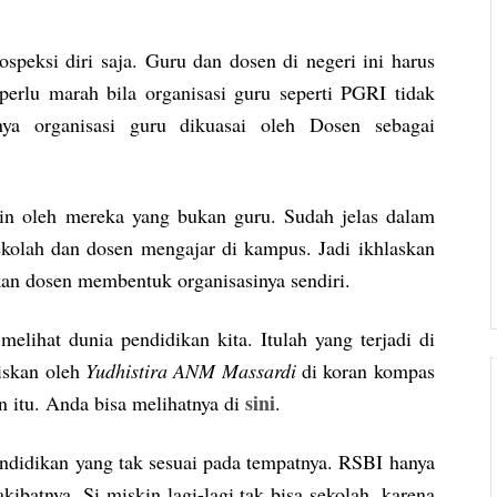
ospeksi diri saja. Guru dan dosen di negeri ini harus
perlu marah bila organisasi guru seperti PGRI tidak
ya organisasi guru dikuasai oleh Dosen sebagai
pin oleh mereka yang bukan guru. Sudah jelas dalam
kolah dan dosen mengajar di kampus. Jadi ikhlaskan
hkan dosen membentuk organisasinya sendiri.
melihat dunia pendidikan kita. Itulah yang terjadi di
liskan oleh
Yudhistira ANM Massardi
di koran kompas
sini
 itu. Anda bisa melihatnya di
.
ndidikan yang tak sesuai pada tempatnya. RSBI hanya
ibatnya. Si miskin lagi-lagi tak bisa sekolah, karena