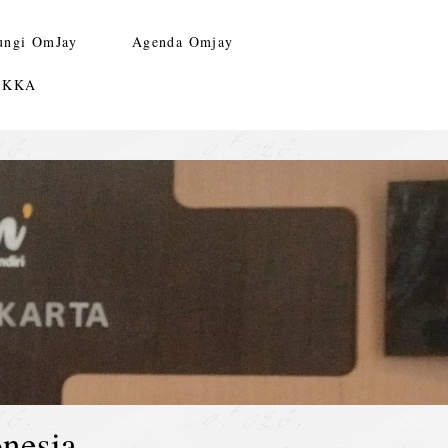
ungi OmJay
Agenda Omjay
n KKA
nesia