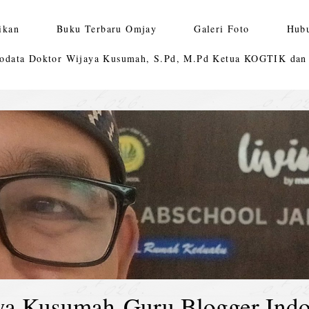
ikan
Buku Terbaru Omjay
Galeri Foto
Hub
odata Doktor Wijaya Kusumah, S.Pd, M.Pd Ketua KOGTIK da
ya Kusumah-Guru Blogger Indo