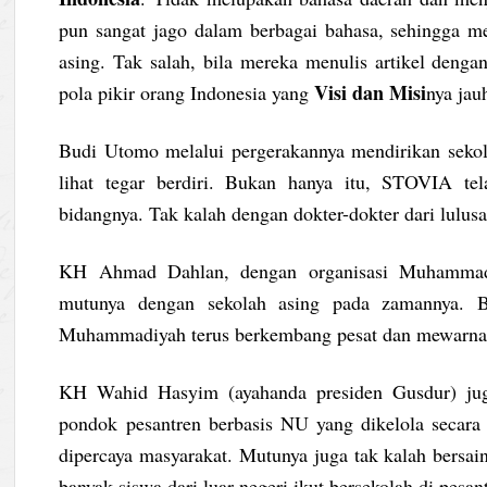
pun sangat jago dalam berbagai bahasa, sehingga m
asing. Tak salah, bila mereka menulis artikel dengan
Visi dan Misi
pola pikir orang Indonesia yang
nya jau
Budi Utomo melalui pergerakannya mendirikan seko
lihat tegar berdiri. Bukan hanya itu, STOVIA tel
bidangnya. Tak kalah dengan dokter-dokter dari lulusa
KH Ahmad Dahlan, dengan organisasi Muhammad
mutunya dengan sekolah asing pada zamannya. Bah
Muhammadiyah terus berkembang pesat dan mewarnai 
KH Wahid Hasyim (ayahanda presiden Gusdur) juga
pondok pesantren berbasis NU yang dikelola secara 
dipercaya masyarakat. Mutunya juga tak kalah bersain
banyak siswa dari luar negeri ikut bersekolah di pesa