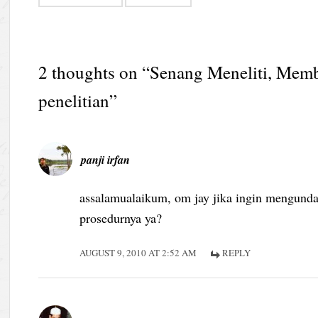
2 thoughts on “
Senang Meneliti, Memb
penelitian
”
panji irfan
assalamualaikum, om jay jika ingin mengund
prosedurnya ya?
AUGUST 9, 2010 AT 2:52 AM
REPLY