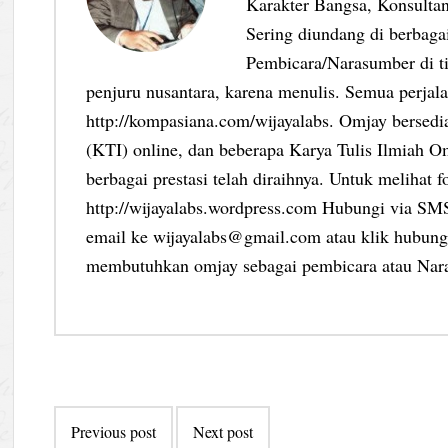
Karakter Bangsa, Konsultan
Sering diundang di berbag
Pembicara/Narasumber di ti
penjuru nusantara, karena menulis. Semua perjalan
http://kompasiana.com/wijayalabs. Omjay bersed
(KTI) online, dan beberapa Karya Tulis Ilmiah Om
berbagai prestasi telah diraihnya. Untuk melihat f
http://wijayalabs.wordpress.com Hubungi via S
email ke wijayalabs@gmail.com atau klik hubungi
membutuhkan omjay sebagai pembicara atau Nar
Post
Previous post
Next post
navigation