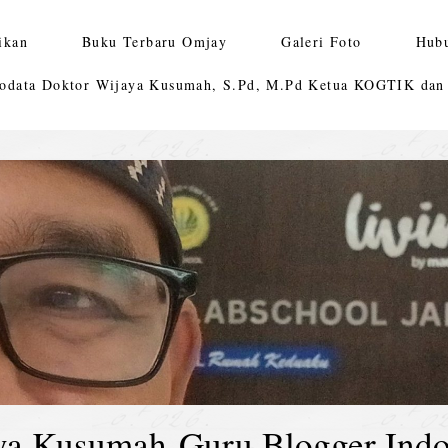
ikan
Buku Terbaru Omjay
Galeri Foto
Hub
odata Doktor Wijaya Kusumah, S.Pd, M.Pd Ketua KOGTIK da
ya Kusumah-Guru Blogger Indo