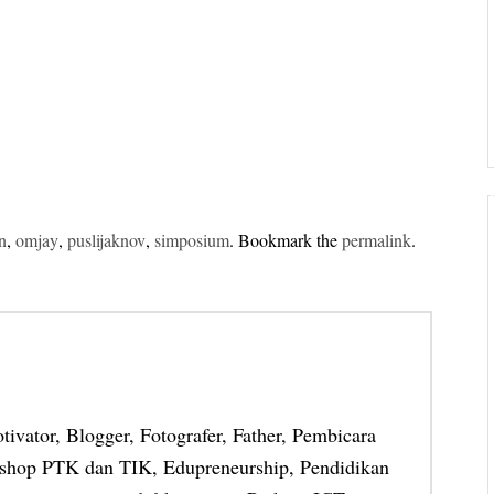
an
,
omjay
,
puslijaknov
,
simposium
. Bookmark the
permalink
.
otivator, Blogger, Fotografer, Father, Pembicara
shop PTK dan TIK, Edupreneurship, Pendidikan