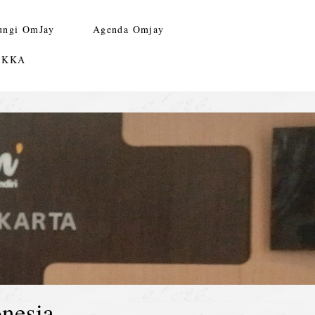
ungi OmJay
Agenda Omjay
n KKA
nesia