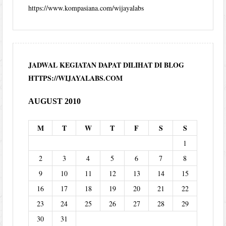
https://www.kompasiana.com/wijayalabs
JADWAL KEGIATAN DAPAT DILIHAT DI BLOG
HTTPS://WIJAYALABS.COM
AUGUST 2010
M
T
W
T
F
S
S
1
2
3
4
5
6
7
8
9
10
11
12
13
14
15
16
17
18
19
20
21
22
23
24
25
26
27
28
29
30
31