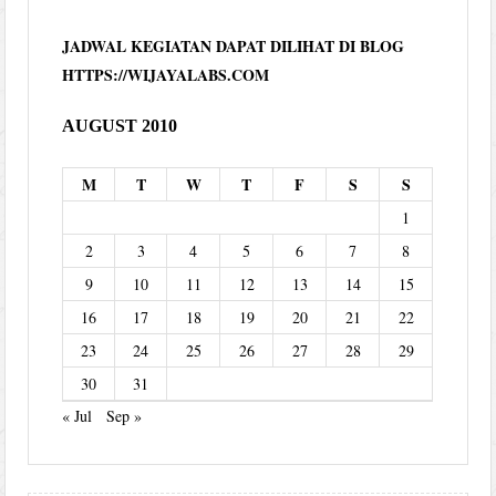
JADWAL KEGIATAN DAPAT DILIHAT DI BLOG
HTTPS://WIJAYALABS.COM
AUGUST 2010
M
T
W
T
F
S
S
1
2
3
4
5
6
7
8
9
10
11
12
13
14
15
16
17
18
19
20
21
22
23
24
25
26
27
28
29
30
31
« Jul
Sep »