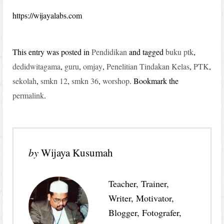
https://wijayalabs.com
This entry was posted in
Pendidikan
and tagged
buku ptk
,
dedidwitagama
,
guru
,
omjay
,
Penelitian Tindakan Kelas
,
PTK
,
sekolah
,
smkn 12
,
smkn 36
,
worshop
. Bookmark the
permalink
.
by
Wijaya Kusumah
Teacher, Trainer,
Writer, Motivator,
Blogger, Fotografer,