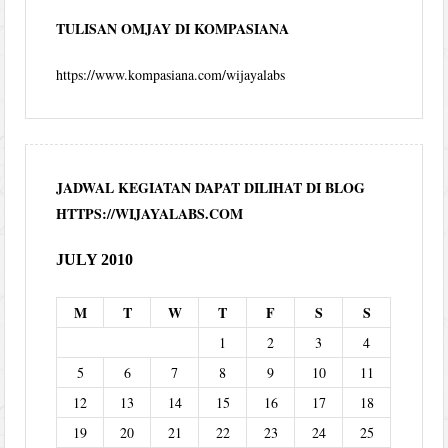
TULISAN OMJAY DI KOMPASIANA
https://www.kompasiana.com/wijayalabs
JADWAL KEGIATAN DAPAT DILIHAT DI BLOG
HTTPS://WIJAYALABS.COM
JULY 2010
M
T
W
T
F
S
S
1
2
3
4
5
6
7
8
9
10
11
12
13
14
15
16
17
18
19
20
21
22
23
24
25