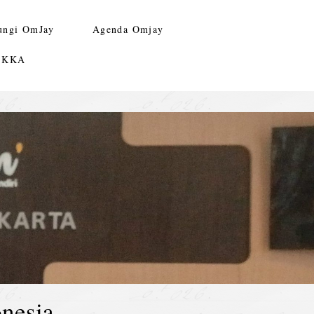
ungi OmJay
Agenda Omjay
n KKA
nesia