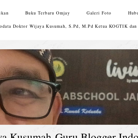
ikan
Buku Terbaru Omjay
Galeri Foto
Hub
odata Doktor Wijaya Kusumah, S.Pd, M.Pd Ketua KOGTIK da
ya Kusumah-Guru Blogger Indo