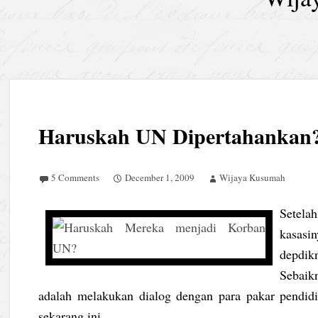
Haruskah UN Dipertahankan
5 Comments
December 1, 2009
Wijaya Kusumah
Setela
kasasi
depdik
Sebaik
adalah melakukan dialog dengan para pakar pendid
sekarang ini.