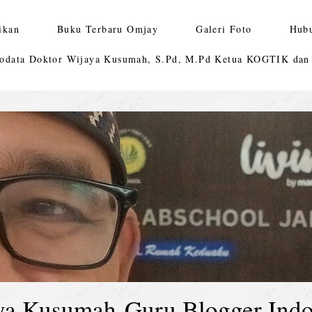
ikan
Buku Terbaru Omjay
Galeri Foto
Hub
odata Doktor Wijaya Kusumah, S.Pd, M.Pd Ketua KOGTIK da
ya Kusumah-Guru Blogger Indo