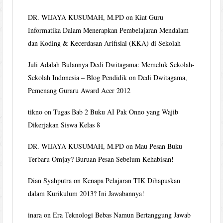
DR. WIJAYA KUSUMAH, M.PD
on
Kiat Guru
Informatika Dalam Menerapkan Pembelajaran Mendalam
dan Koding & Kecerdasan Arifisial (KKA) di Sekolah
Juli Adalah Bulannya Dedi Dwitagama: Memeluk Sekolah-
Sekolah Indonesia – Blog Pendidik
on
Dedi Dwitagama,
Pemenang Guraru Award Acer 2012
tikno
on
Tugas Bab 2 Buku AI Pak Onno yang Wajib
Dikerjakan Siswa Kelas 8
DR. WIJAYA KUSUMAH, M.PD
on
Mau Pesan Buku
Terbaru Omjay? Buruan Pesan Sebelum Kehabisan!
Dian Syahputra
on
Kenapa Pelajaran TIK Dihapuskan
dalam Kurikulum 2013? Ini Jawabannya!
inara
on
Era Teknologi Bebas Namun Bertanggung Jawab