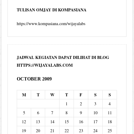
TULISAN OMJAY DI KOMPASIANA
https://www.kompasiana.com/wijayalabs
JADWAL KEGIATAN DAPAT DILIHAT DI BLOG
HTTPS://WIJAYALABS.COM
OCTOBER 2009
M
T
W
T
F
S
S
1
2
3
4
5
6
7
8
9
10
11
12
13
14
15
16
17
18
19
20
21
22
23
24
25