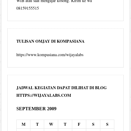
WIB atau saat mengajar kosong. Kirim ke wa
08159155515
TULISAN OMJAY DI KOMPASIANA
https://www.kompasiana.com/wijayalabs
JADWAL KEGIATAN DAPAT DILIHAT DI BLOG
HTTPS://WIJAYALABS.COM
SEPTEMBER 2009
M
T
W
T
F
S
S