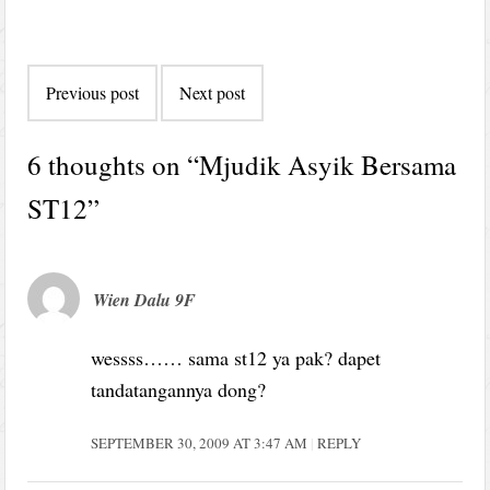
Post
Previous post
Next post
navigation
6 thoughts on “
Mjudik Asyik Bersama
ST12
”
Wien Dalu 9F
wessss…… sama st12 ya pak? dapet
tandatangannya dong?
SEPTEMBER 30, 2009 AT 3:47 AM
REPLY