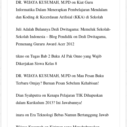
DR. WIJAYA KUSUMAH, M.PD
on
Kiat Guru
Informatika Dalam Menerapkan Pembelajaran Mendalam
dan Koding & Kecerdasan Arifisial (KKA) di Sekolah
Juli Adalah Bulannya Dedi Dwitagama: Memeluk Sekolah-
Sekolah Indonesia – Blog Pendidik
on
Dedi Dwitagama,
Pemenang Guraru Award Acer 2012
tikno
on
Tugas Bab 2 Buku AI Pak Onno yang Wajib
Dikerjakan Siswa Kelas 8
DR. WIJAYA KUSUMAH, M.PD
on
Mau Pesan Buku
Terbaru Omjay? Buruan Pesan Sebelum Kehabisan!
Dian Syahputra
on
Kenapa Pelajaran TIK Dihapuskan
dalam Kurikulum 2013? Ini Jawabannya!
inara
on
Era Teknologi Bebas Namun Bertanggung Jawab
Wijaya Kusumah
on
Kiriman yang Menghubungkan