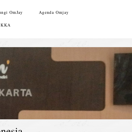
ungi OmJay
Agenda Omjay
n KKA
nesia