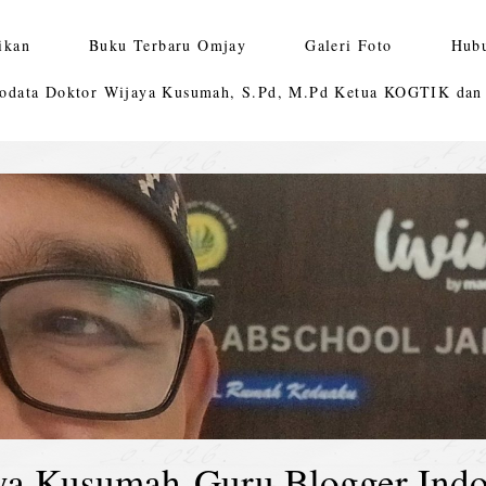
ikan
Buku Terbaru Omjay
Galeri Foto
Hub
odata Doktor Wijaya Kusumah, S.Pd, M.Pd Ketua KOGTIK da
ya Kusumah-Guru Blogger Indo