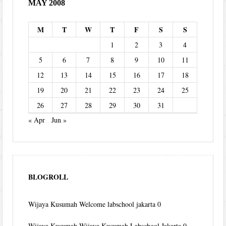
MAY 2008
M
T
W
T
F
S
S
1
2
3
4
5
6
7
8
9
10
11
12
13
14
15
16
17
18
19
20
21
22
23
24
25
26
27
28
29
30
31
« Apr
Jun »
BLOGROLL
Wijaya Kusumah
Welcome labschool jakarta 0
Wijaya Kusumah
Wijaya Kusumah Labschool Jakarta 0