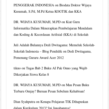
PENGGERAK INDONESIA
on
Biodata Doktor Wijaya
Kusumah, S.Pd, M.Pd Ketua KOGTIK dan KKA
DR. WIJAYA KUSUMAH, M.PD
on
Kiat Guru
Informatika Dalam Menerapkan Pembelajaran Mendalam
dan Koding & Kecerdasan Arifisial (KKA) di Sekolah
Juli Adalah Bulannya Dedi Dwitagama: Memeluk Sekolah-
Sekolah Indonesia – Blog Pendidik
on
Dedi Dwitagama,
Pemenang Guraru Award Acer 2012
tikno
on
Tugas Bab 2 Buku AI Pak Onno yang Wajib
Dikerjakan Siswa Kelas 8
DR. WIJAYA KUSUMAH, M.PD
on
Mau Pesan Buku
Terbaru Omjay? Buruan Pesan Sebelum Kehabisan!
Dian Syahputra
on
Kenapa Pelajaran TIK Dihapuskan
dalam Kurikulum 2013? Ini Jawabannya!