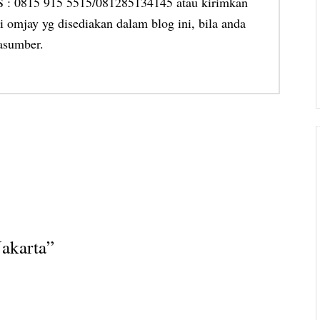
MS : 0815 915 5515/081285134145 atau kirimkan
 omjay yg disediakan dalam blog ini, bila anda
asumber.
Jakarta
”