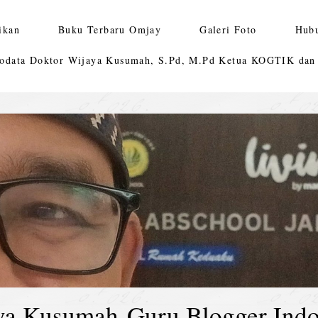
ikan
Buku Terbaru Omjay
Galeri Foto
Hub
odata Doktor Wijaya Kusumah, S.Pd, M.Pd Ketua KOGTIK da
ya Kusumah-Guru Blogger Indo