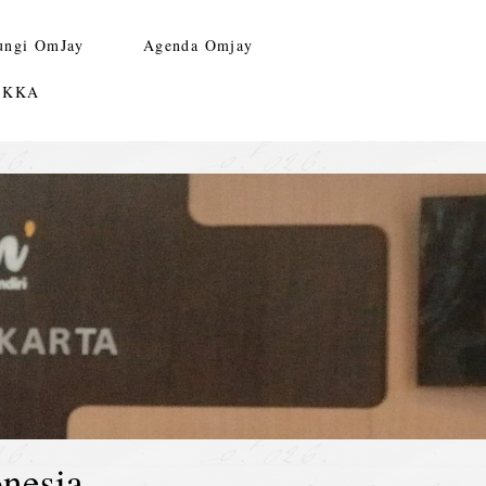
ungi OmJay
Agenda Omjay
n KKA
nesia