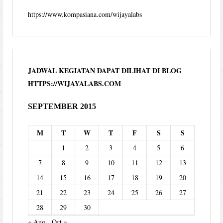
https://www.kompasiana.com/wijayalabs
JADWAL KEGIATAN DAPAT DILIHAT DI BLOG
HTTPS://WIJAYALABS.COM
SEPTEMBER 2015
M
T
W
T
F
S
S
1
2
3
4
5
6
7
8
9
10
11
12
13
14
15
16
17
18
19
20
21
22
23
24
25
26
27
28
29
30
« Aug
Oct »