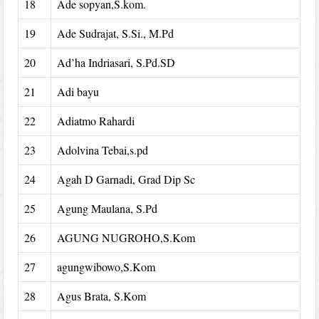
18
Ade sopyan,S.kom.
19
Ade Sudrajat, S.Si., M.Pd
20
Ad’ha Indriasari, S.Pd.SD
21
Adi bayu
22
Adiatmo Rahardi
23
Adolvina Tebai,s.pd
24
Agah D Garnadi, Grad Dip Sc
25
Agung Maulana, S.Pd
26
AGUNG NUGROHO,S.Kom
27
agungwibowo,S.Kom
28
Agus Brata, S.Kom