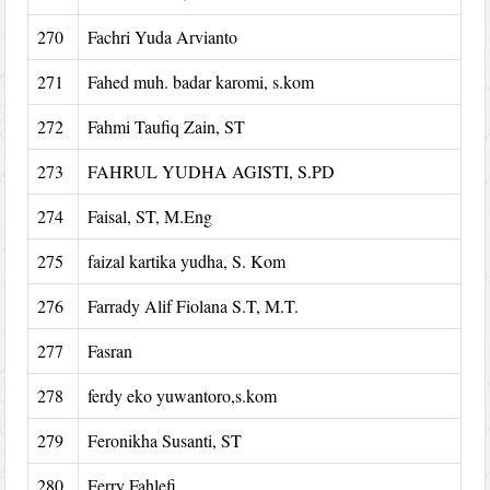
270
Fachri Yuda Arvianto
271
Fahed muh. badar karomi, s.kom
272
Fahmi Taufiq Zain, ST
273
FAHRUL YUDHA AGISTI, S.PD
274
Faisal, ST, M.Eng
275
faizal kartika yudha, S. Kom
276
Farrady Alif Fiolana S.T, M.T.
277
Fasran
278
ferdy eko yuwantoro,s.kom
279
Feronikha Susanti, ST
280
Ferry Fahlefi