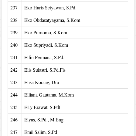
237
Eko Haris Setyawan, S.Pd.
238
Eko Okdasatyagama, S.Kom
239
Eko Purnomo, S.Kom
240
Eko Supriyadi, S.Kom
241
Elfin Permana, S.Pd.
242
Elis Sulastri, S.Pd.Fis
243
Elisa Koraag, Dra
244
Elliana Gautama, M.Kom
245
ELy Erawati S.PdI
246
Elyas, S.Pd., M.Eng.
247
Emil Salim, S.Pd