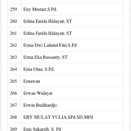
259
Eny Mustari,S.Pd.
260
Erlina Farida Hidayati, ST
261
Erlina Farida Hidayati, ST
262
Erma Dwi Lailatul Fitri,S.Pd
263
Erma Eka Russanty, ST
264
Erna Olua, S.Pd.
265
Ernawan
266
Erwan Widayat
267
Erwin Budihardjo
268
ERY MULAT YULIA,SPd.SD.MPd
269
Euis Sukarsih, S. Pd