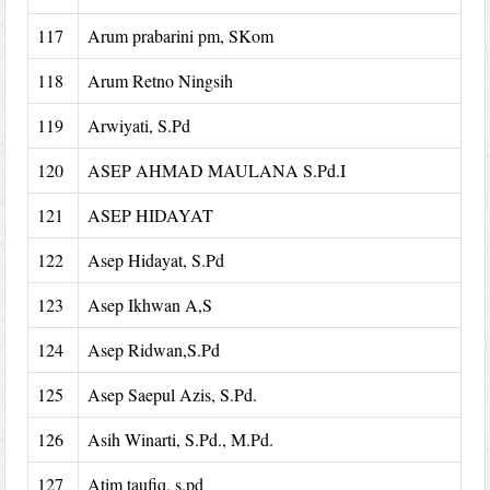
117
Arum prabarini pm, SKom
118
Arum Retno Ningsih
119
Arwiyati, S.Pd
120
ASEP AHMAD MAULANA S.Pd.I
121
ASEP HIDAYAT
122
Asep Hidayat, S.Pd
123
Asep Ikhwan A,S
124
Asep Ridwan,S.Pd
125
Asep Saepul Azis, S.Pd.
126
Asih Winarti, S.Pd., M.Pd.
127
Atim taufiq, s.pd