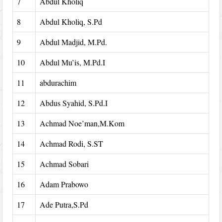
7
Abdul Kholiq
8
Abdul Kholiq, S.Pd
9
Abdul Madjid, M.Pd.
10
Abdul Mu’is, M.Pd.I
11
abdurachim
12
Abdus Syahid, S.Pd.I
13
Achmad Noe’man,M.Kom
14
Achmad Rodi, S.ST
15
Achmad Sobari
16
Adam Prabowo
17
Ade Putra,S.Pd