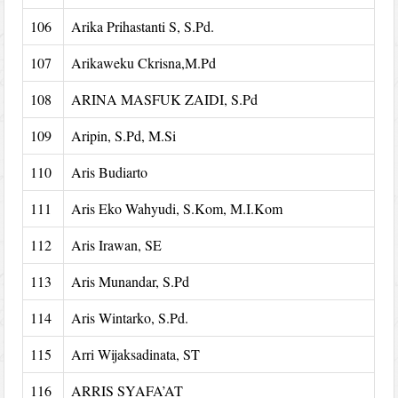
106
Arika Prihastanti S, S.Pd.
107
Arikaweku Ckrisna,M.Pd
108
ARINA MASFUK ZAIDI, S.Pd
109
Aripin, S.Pd, M.Si
110
Aris Budiarto
111
Aris Eko Wahyudi, S.Kom, M.I.Kom
112
Aris Irawan, SE
113
Aris Munandar, S.Pd
114
Aris Wintarko, S.Pd.
115
Arri Wijaksadinata, ST
116
ARRIS SYAFA’AT