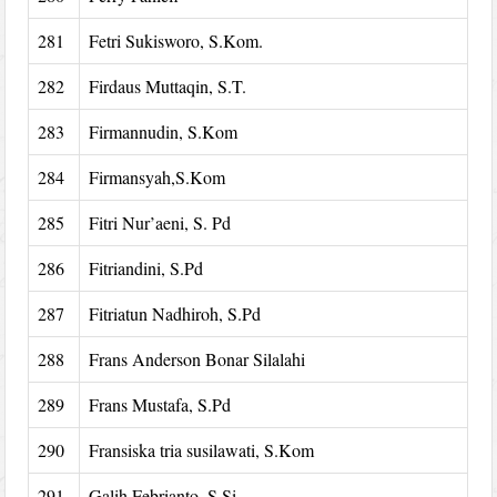
281
Fetri Sukisworo, S.Kom.
282
Firdaus Muttaqin, S.T.
283
Firmannudin, S.Kom
284
Firmansyah,S.Kom
285
Fitri Nur’aeni, S. Pd
286
Fitriandini, S.Pd
287
Fitriatun Nadhiroh, S.Pd
288
Frans Anderson Bonar Silalahi
289
Frans Mustafa, S.Pd
290
Fransiska tria susilawati, S.Kom
291
Galih Febrianto, S.Si