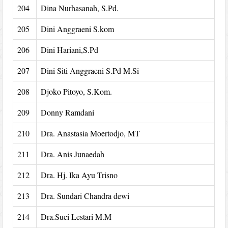
204
Dina Nurhasanah, S.Pd.
205
Dini Anggraeni S.kom
206
Dini Hariani,S.Pd
207
Dini Siti Anggraeni S.Pd M.Si
208
Djoko Pitoyo, S.Kom.
209
Donny Ramdani
210
Dra. Anastasia Moertodjo, MT
211
Dra. Anis Junaedah
212
Dra. Hj. Ika Ayu Trisno
213
Dra. Sundari Chandra dewi
214
Dra.Suci Lestari M.M