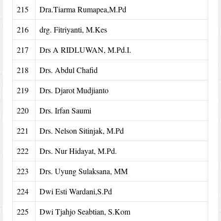
215
Dra.Tiarma Rumapea,M.Pd
216
drg. Fitriyanti, M.Kes
217
Drs A RIDLUWAN, M.Pd.I.
218
Drs. Abdul Chafid
219
Drs. Djarot Mudjianto
220
Drs. Irfan Saumi
221
Drs. Nelson Sitinjak, M.Pd
222
Drs. Nur Hidayat, M.Pd.
223
Drs. Uyung Sulaksana, MM
224
Dwi Esti Wardani,S.Pd
225
Dwi Tjahjo Seabtian, S.Kom