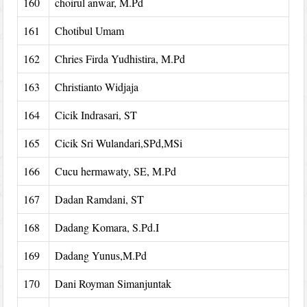
160
choirul anwar, M.Pd
161
Chotibul Umam
162
Chries Firda Yudhistira, M.Pd
163
Christianto Widjaja
164
Cicik Indrasari, ST
165
Cicik Sri Wulandari,SPd,MSi
166
Cucu hermawaty, SE, M.Pd
167
Dadan Ramdani, ST
168
Dadang Komara, S.Pd.I
169
Dadang Yunus,M.Pd
170
Dani Royman Simanjuntak