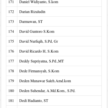
171
Daniel Widiyanto, S.kom
172
Darian Rizaludin
173
Darmawan, ST
174
David Guntoro S.Kom
175
David Nurfiqih, S.Pd, Gr
176
David Ricardo H, S.Kom
177
Deddy Supriyatna, S.Pd.,MT
178
Dede Firmansyah, S.Kom
179
Deden Munawar Saleh.Amd.kom
180
Deden Suhendar, A.Md.Kom., S.Pd.
181
Dedi Hadianto, ST