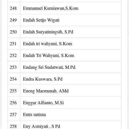
248
Emmanuel Kurniawan,S.Kom
249
Endah Setijo Wigati
250
Endah Suryatiningsih, S.Pd
251
Endah tri wahyuni, S.Kom
252
Endah Tri Wahyuni, S.Kom
253
Endang Sri Sudatwati, M.Pd.
254
Endra Kuswara, S.Pd
255
Eneng Maemunah, AMd
256
Enggar Alfianto, M.Si
257
Entis sutisna
258
Eny Asmiyati , S Pd