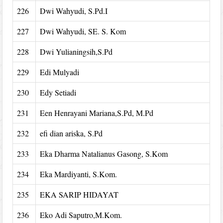
226
Dwi Wahyudi, S.Pd.I
227
Dwi Wahyudi, SE. S. Kom
228
Dwi Yulianingsih,S.Pd
229
Edi Mulyadi
230
Edy Setiadi
231
Een Henrayani Mariana,S.Pd, M.Pd
232
efi dian ariska, S.Pd
233
Eka Dharma Natalianus Gasong, S.Kom
234
Eka Mardiyanti, S.Kom.
235
EKA SARIP HIDAYAT
236
Eko Adi Saputro,M.Kom.