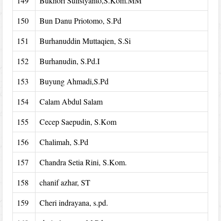
149
Bukhori Sulistyanto,S.Kom.MM
150
Bun Danu Priotomo, S.Pd
151
Burhanuddin Muttaqien, S.Si
152
Burhanudin, S.Pd.I
153
Buyung Ahmadi,S.Pd
154
Calam Abdul Salam
155
Cecep Saepudin, S.Kom
156
Chalimah, S.Pd
157
Chandra Setia Rini, S.Kom.
158
chanif azhar, ST
159
Cheri indrayana, s.pd.