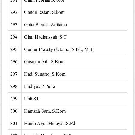
292
Gandri lestari, S.kom
293
Gatta Pherasi Aditama
294
Gian Hadiansyah, S.T
295
Guntur Prasetyo Utomo, S.Pd., M.T.
296
Gusman Adi, S.Kom
297
Hadi Sunarto, S.Kom
298
Hadlyus P Putra
299
Hali,ST
300
Hamzah Sam, S.Kom
301
Handi Agus Hidayat, S.Pd