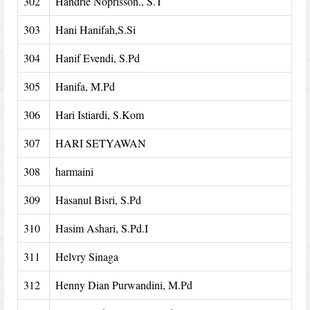
302
Handrie Noprisson., S.T
303
Hani Hanifah,S.Si
304
Hanif Evendi, S.Pd
305
Hanifa, M.Pd
306
Hari Istiardi, S.Kom
307
HARI SETYAWAN
308
harmaini
309
Hasanul Bisri, S.Pd
310
Hasim Ashari, S.Pd.I
311
Helvry Sinaga
312
Henny Dian Purwandini, M.Pd