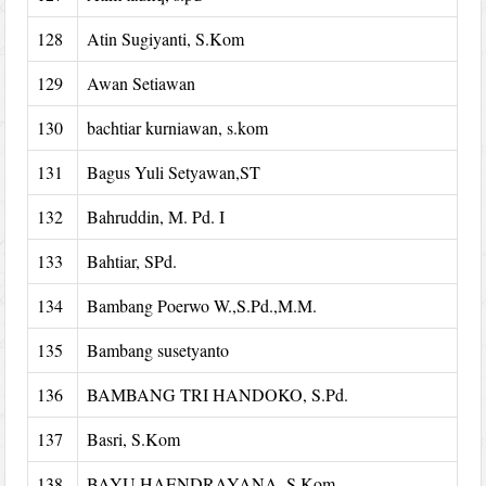
128
Atin Sugiyanti, S.Kom
129
Awan Setiawan
130
bachtiar kurniawan, s.kom
131
Bagus Yuli Setyawan,ST
132
Bahruddin, M. Pd. I
133
Bahtiar, SPd.
134
Bambang Poerwo W.,S.Pd.,M.M.
135
Bambang susetyanto
136
BAMBANG TRI HANDOKO, S.Pd.
137
Basri, S.Kom
138
BAYU HAENDRAYANA, S.Kom