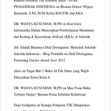
Rahasia Semakin Tua Semakin Sehat - GURU
PENGGERAK INDONESIA
on
Biodata Doktor Wijaya
Kusumah, S.Pd, M.Pd Ketua KOGTIK dan KKA
DR. WIJAYA KUSUMAH, M.PD
on
Kiat Guru
Informatika Dalam Menerapkan Pembelajaran Mendalam
dan Koding & Kecerdasan Arifisial (KKA) di Sekolah
Juli Adalah Bulannya Dedi Dwitagama: Memeluk Sekolah-
Sekolah Indonesia – Blog Pendidik
on
Dedi Dwitagama,
Pemenang Guraru Award Acer 2012
tikno
on
Tugas Bab 2 Buku AI Pak Onno yang Wajib
Dikerjakan Siswa Kelas 8
DR. WIJAYA KUSUMAH, M.PD
on
Mau Pesan Buku
Terbaru Omjay? Buruan Pesan Sebelum Kehabisan!
Dian Syahputra
on
Kenapa Pelajaran TIK Dihapuskan