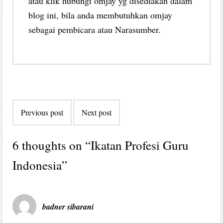
atau klik hubungi omjay yg disediakan dalam
blog ini, bila anda membutuhkan omjay
sebagai pembicara atau Narasumber.
Post
Previous post
Next post
navigation
6 thoughts on “
Ikatan Profesi Guru
Indonesia
”
badner sibarani