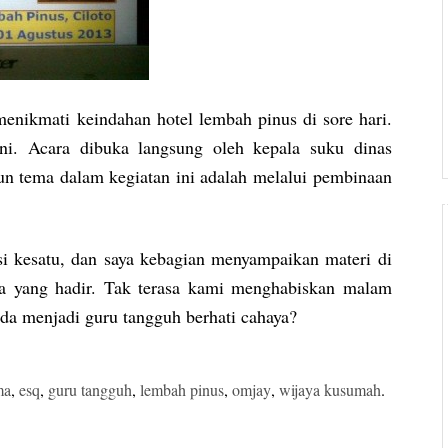
nikmati keindahan hotel lembah pinus di sore hari.
ni. Acara dibuka langsung oleh kepala suku dinas
un tema dalam kegiatan ini adalah melalui pembinaan
 kesatu, dan saya kebagian menyampaikan materi di
rta yang hadir. Tak terasa kami menghabiskan malam
da menjadi guru tangguh berhati cahaya?
ma
,
esq
,
guru tangguh
,
lembah pinus
,
omjay
,
wijaya kusumah
.