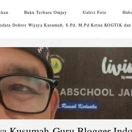
ikan
Buku Terbaru Omjay
Galeri Foto
Hub
odata Doktor Wijaya Kusumah, S.Pd, M.Pd Ketua KOGTIK da
ya Kusumah-Guru Blogger Indo