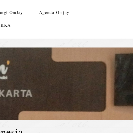
ungi OmJay
Agenda Omjay
n KKA
nesia