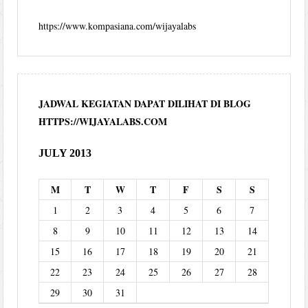
https://www.kompasiana.com/wijayalabs
JADWAL KEGIATAN DAPAT DILIHAT DI BLOG
HTTPS://WIJAYALABS.COM
JULY 2013
M
T
W
T
F
S
S
1
2
3
4
5
6
7
8
9
10
11
12
13
14
15
16
17
18
19
20
21
22
23
24
25
26
27
28
29
30
31