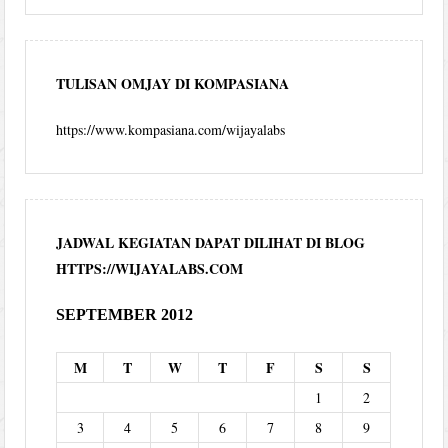
TULISAN OMJAY DI KOMPASIANA
https://www.kompasiana.com/wijayalabs
JADWAL KEGIATAN DAPAT DILIHAT DI BLOG
HTTPS://WIJAYALABS.COM
SEPTEMBER 2012
M
T
W
T
F
S
S
1
2
3
4
5
6
7
8
9