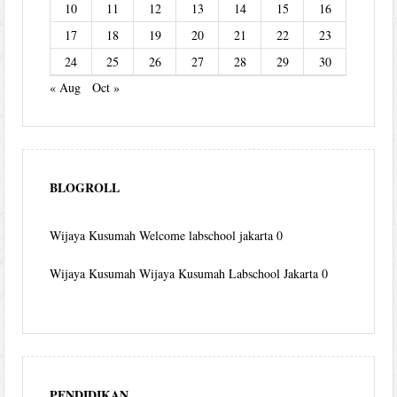
10
11
12
13
14
15
16
17
18
19
20
21
22
23
24
25
26
27
28
29
30
« Aug
Oct »
BLOGROLL
Wijaya Kusumah
Welcome labschool jakarta 0
Wijaya Kusumah
Wijaya Kusumah Labschool Jakarta 0
PENDIDIKAN