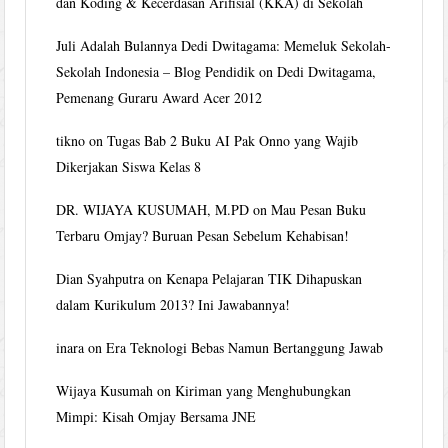
dan Koding & Kecerdasan Arifisial (KKA) di Sekolah
Juli Adalah Bulannya Dedi Dwitagama: Memeluk Sekolah-
Sekolah Indonesia – Blog Pendidik
on
Dedi Dwitagama,
Pemenang Guraru Award Acer 2012
tikno
on
Tugas Bab 2 Buku AI Pak Onno yang Wajib
Dikerjakan Siswa Kelas 8
DR. WIJAYA KUSUMAH, M.PD
on
Mau Pesan Buku
Terbaru Omjay? Buruan Pesan Sebelum Kehabisan!
Dian Syahputra
on
Kenapa Pelajaran TIK Dihapuskan
dalam Kurikulum 2013? Ini Jawabannya!
inara
on
Era Teknologi Bebas Namun Bertanggung Jawab
Wijaya Kusumah
on
Kiriman yang Menghubungkan
Mimpi: Kisah Omjay Bersama JNE