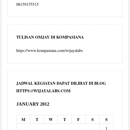
08159155515
TULISAN OMJAY DI KOMPASIANA
https://www.kompasiana.com/wijayalabs
JADWAL KEGIATAN DAPAT DILIHAT DI BLOG
HTTPS://WIJAYALABS.COM
JANUARY 2012
M
T
W
T
F
S
S
1