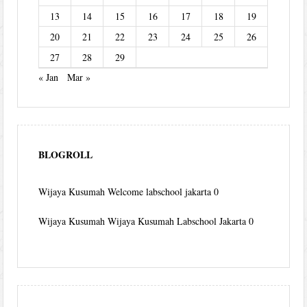
13
14
15
16
17
18
19
20
21
22
23
24
25
26
27
28
29
« Jan
Mar »
BLOGROLL
Wijaya Kusumah
Welcome labschool jakarta 0
Wijaya Kusumah
Wijaya Kusumah Labschool Jakarta 0