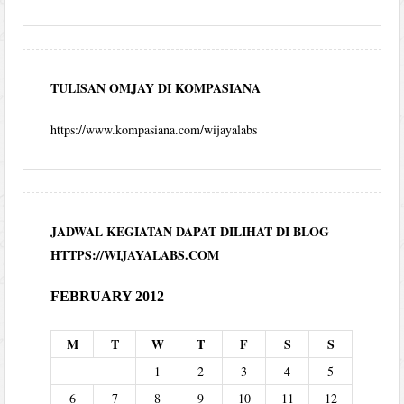
TULISAN OMJAY DI KOMPASIANA
https://www.kompasiana.com/wijayalabs
JADWAL KEGIATAN DAPAT DILIHAT DI BLOG
HTTPS://WIJAYALABS.COM
FEBRUARY 2012
M
T
W
T
F
S
S
1
2
3
4
5
6
7
8
9
10
11
12