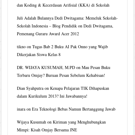
dan Koding & Kecerdasan Arifisial (KKA) di Sekolah
Juli Adalah Bulannya Dedi Dwitagama: Memeluk Sekolah-
Sekolah Indonesia – Blog Pendidik
on
Dedi Dwitagama,
Pemenang Guraru Award Acer 2012
tikno
on
Tugas Bab 2 Buku AI Pak Onno yang Wajib
Dikerjakan Siswa Kelas 8
DR. WIJAYA KUSUMAH, M.PD
on
Mau Pesan Buku
Terbaru Omjay? Buruan Pesan Sebelum Kehabisan!
Dian Syahputra
on
Kenapa Pelajaran TIK Dihapuskan
dalam Kurikulum 2013? Ini Jawabannya!
inara
on
Era Teknologi Bebas Namun Bertanggung Jawab
Wijaya Kusumah
on
Kiriman yang Menghubungkan
Mimpi: Kisah Omjay Bersama JNE