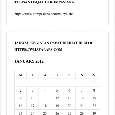
TULISAN OMJAY DI KOMPASIANA
https://www.kompasiana.com/wijayalabs
JADWAL KEGIATAN DAPAT DILIHAT DI BLOG
HTTPS://WIJAYALABS.COM
JANUARY 2012
M
T
W
T
F
S
S
1
2
3
4
5
6
7
8
9
10
11
12
13
14
15
16
17
18
19
20
21
22
23
24
25
26
27
28
29