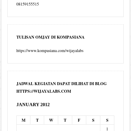
08159155515
TULISAN OMJAY DI KOMPASIANA
https://www.kompasiana.com/wijayalabs
JADWAL KEGIATAN DAPAT DILIHAT DI BLOG
HTTPS://WIJAYALABS.COM
JANUARY 2012
M
T
W
T
F
S
S
1