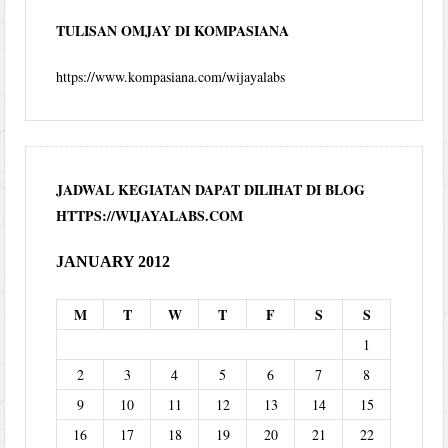
TULISAN OMJAY DI KOMPASIANA
https://www.kompasiana.com/wijayalabs
JADWAL KEGIATAN DAPAT DILIHAT DI BLOG
HTTPS://WIJAYALABS.COM
JANUARY 2012
M
T
W
T
F
S
S
1
2
3
4
5
6
7
8
9
10
11
12
13
14
15
16
17
18
19
20
21
22