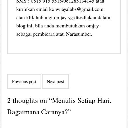
SMS : 0815 915 5515/081285134145 atau
kirimkan email ke wijayalabs@gmail.com
atau klik hubungi omjay yg disediakan dalam
blog ini, bila anda membutuhkan omjay
sebagai pembicara atau Narasumber.
Post
Previous post
Next post
navigation
2 thoughts on “
Menulis Setiap Hari.
Bagaimana Caranya?
”