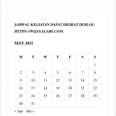
JADWAL KEGIATAN DAPAT DILIHAT DI BLOG
HTTPS://WIJAYALABS.COM
MAY 2011
M
T
W
T
F
S
S
1
2
3
4
5
6
7
8
9
10
11
12
13
14
15
16
17
18
19
20
21
22
23
24
25
26
27
28
29
30
31
« Apr
Jun »