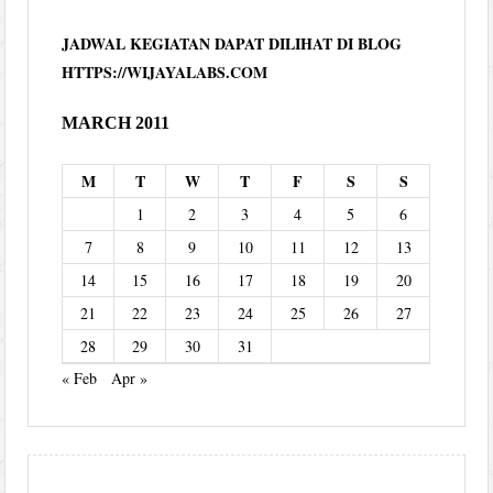
JADWAL KEGIATAN DAPAT DILIHAT DI BLOG
HTTPS://WIJAYALABS.COM
MARCH 2011
M
T
W
T
F
S
S
1
2
3
4
5
6
7
8
9
10
11
12
13
14
15
16
17
18
19
20
21
22
23
24
25
26
27
28
29
30
31
« Feb
Apr »