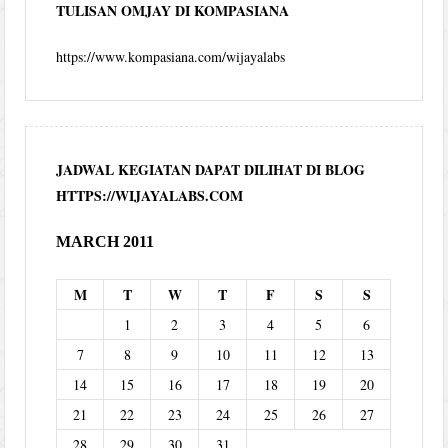
TULISAN OMJAY DI KOMPASIANA
https://www.kompasiana.com/wijayalabs
JADWAL KEGIATAN DAPAT DILIHAT DI BLOG
HTTPS://WIJAYALABS.COM
MARCH 2011
M
T
W
T
F
S
S
1
2
3
4
5
6
7
8
9
10
11
12
13
14
15
16
17
18
19
20
21
22
23
24
25
26
27
28
29
30
31