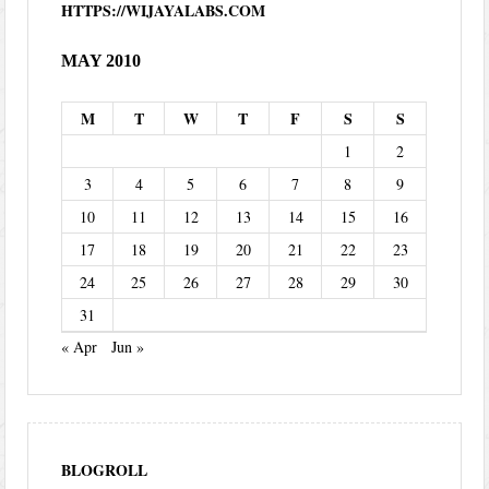
HTTPS://WIJAYALABS.COM
MAY 2010
M
T
W
T
F
S
S
1
2
3
4
5
6
7
8
9
10
11
12
13
14
15
16
17
18
19
20
21
22
23
24
25
26
27
28
29
30
31
« Apr
Jun »
BLOGROLL